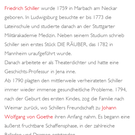
o
Friedrich Schiller
wurde 1759 in Marbach am Neckar
n
geboren. In Ludwigsburg besuchte er bis 1773 die
Lateinschule und studierte danach an der Stuttgarter
Militärakademie Medizin. Neben seinem Studium schrieb
Schiller sein erstes Stück DIE RÄUBER, das 1782 in
Mannheim uraufgeführt wurde.
Danach arbeitete er als Theaterdichter und hatte eine
Geschichts-Professur in Jena inne.
Ab 1790 plagten den mittlerweile verheirateten Schiller
immer wieder immense gesundheitliche Probleme. 1794,
nach der Geburt des ersten Kindes, zog die Familie nach
Weimar zurück, wo Schillers Freundschaft zu
Johann
Wolfgang von Goethe
ihren Anfang nahm. Es begann eine
äußerst fruchtbare Schaffensphase, in der zahlreiche
Balladen und Dramen entstanden.