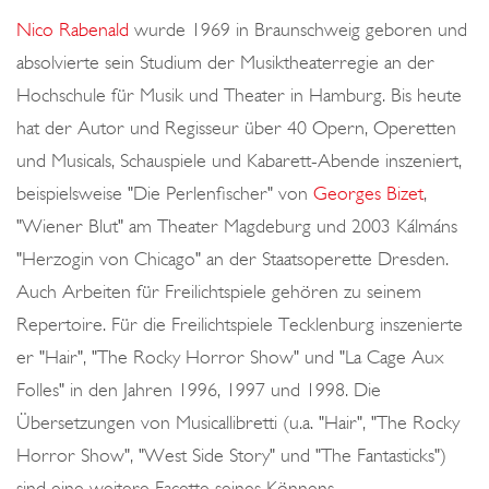
o
Nico Rabenald
wurde 1969 in Braunschweig geboren und
n
absolvierte sein Studium der Musiktheaterregie an der
Hochschule für Musik und Theater in Hamburg. Bis heute
hat der Autor und Regisseur über 40 Opern, Operetten
und Musicals, Schauspiele und Kabarett-Abende inszeniert,
beispielsweise "Die Perlenfischer" von
Georges Bizet
,
"Wiener Blut" am Theater Magdeburg und 2003 Kálmáns
"Herzogin von Chicago" an der Staatsoperette Dresden.
Auch Arbeiten für Freilichtspiele gehören zu seinem
Repertoire. Für die Freilichtspiele Tecklenburg inszenierte
er "Hair", "The Rocky Horror Show" und "La Cage Aux
Folles" in den Jahren 1996, 1997 und 1998. Die
Übersetzungen von Musicallibretti (u.a. "Hair", "The Rocky
Horror Show", "West Side Story" und "The Fantasticks")
sind eine weitere Facette seines Könnens.