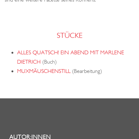
STÜCKE
ALLES QUATSCH! EIN ABEND MIT MARLENE
DIETRICH
(Buch)
MUXMÄUSCHENSTILL
(Bearbeitung)
AUTOR:INNEN