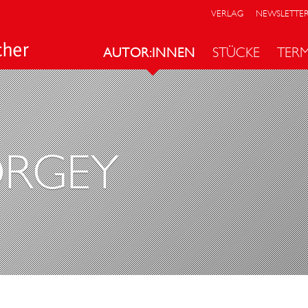
VERLAG
NEWSLETTE
AUTOR:INNEN
STÜCKE
TER
RGEY