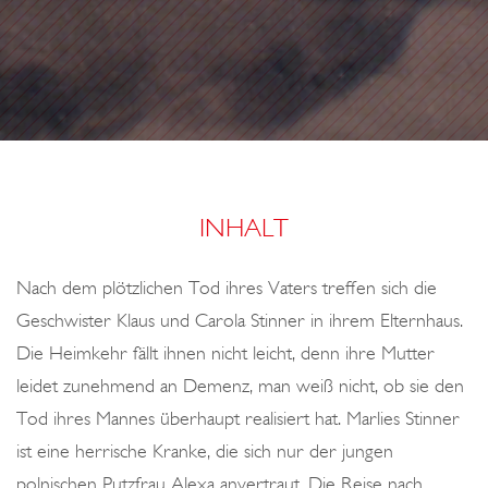
o
E
n
R
I
R
M
G
A
INHALT
R
D
Nach dem plötzlichen Tod ihres Vaters treffen sich die
K
Geschwister Klaus und Carola Stinner in ihrem Elternhaus.
E
Die Heimkehr fällt ihnen nicht leicht, denn ihre Mutter
U
leidet zunehmend an Demenz, man weiß nicht, ob sie den
N
Tod ihres Mannes überhaupt realisiert hat. Marlies Stinner
ist eine herrische Kranke, die sich nur der jungen
polnischen Putzfrau Alexa anvertraut. Die Reise nach