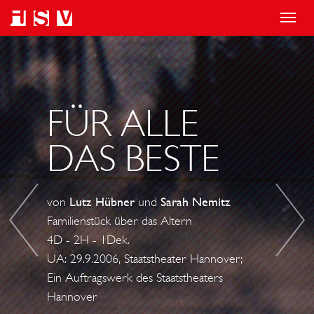
T
o
D
F
g
I
U
g
E
R
l
F
O
FÜR ALLE
e
Ü
R
DAS BESTE
n
N
a
F
v
L
von
Lutz Hübner
und
Sarah Nemitz
i
E
Familienstück über das Altern
g
B
4D - 2H - 1Dek.
a
E
UA: 29.9.2006, Staatstheater Hannover;
t
N
Ein Auftragswerk des Staatstheaters
i
D
Hannover