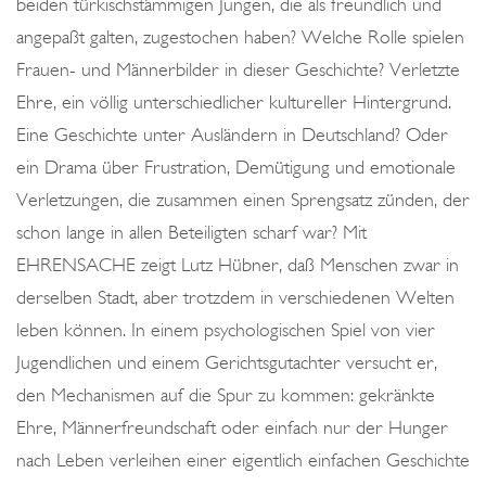
beiden türkischstämmigen Jungen, die als freundlich und
O
angepaßt galten, zugestochen haben? Welche Rolle spielen
K
Frauen- und Männerbilder in dieser Geschichte? Verletzte
R
Ehre, ein völlig unterschiedlicher kultureller Hintergrund.
A
Eine Geschichte unter Ausländern in Deutschland? Oder
T
ein Drama über Frustration, Demütigung und emotionale
I
Verletzungen, die zusammen einen Sprengsatz zünden, der
E
schon lange in allen Beteiligten scharf war? Mit
EHRENSACHE zeigt Lutz Hübner, daß Menschen zwar in
derselben Stadt, aber trotzdem in verschiedenen Welten
leben können. In einem psychologischen Spiel von vier
Jugendlichen und einem Gerichtsgutachter versucht er,
den Mechanismen auf die Spur zu kommen: gekränkte
Ehre, Männerfreundschaft oder einfach nur der Hunger
nach Leben verleihen einer eigentlich einfachen Geschichte