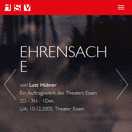
T
o
D
E
g
R
I
g
E
N
l
A
E
EHRENSACH
e
M
X
E
n
T
E
a
E
M
v
A
P
von
Lutz Hübner
i
M
E
Ein Auftragswerk des Theaters Essen
g
L
2D - 3H - 1Dek.
a
-
UA: 10.12.2005, Theater Essen
t
M
i
U