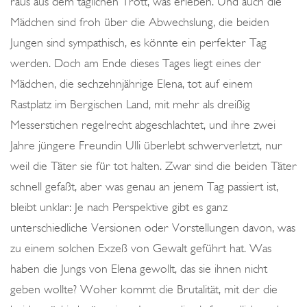
raus aus dem täglichen Trott, was erleben. Und auch die
I
Mädchen sind froh über die Abwechslung, die beiden
E
Jungen sind sympathisch, es könnte ein perfekter Tag
S
werden. Doch am Ende dieses Tages liegt eines der
Ä
Mädchen, die sechzehnjährige Elena, tot auf einem
C
Rastplatz im Bergischen Land, mit mehr als dreißig
H
Messerstichen regelrecht abgeschlachtet, und ihre zwei
S
Jahre jüngere Freundin Ulli überlebt schwerverletzt, nur
I
weil die Täter sie für tot halten. Zwar sind die beiden Täter
S
schnell gefaßt, aber was genau an jenem Tag passiert ist,
C
bleibt unklar: Je nach Perspektive gibt es ganz
H
unterschiedliche Versionen oder Vorstellungen davon, was
E
zu einem solchen Exzeß von Gewalt geführt hat. Was
D
haben die Jungs von Elena gewollt, das sie ihnen nicht
E
geben wollte? Woher kommt die Brutalität, mit der die
M