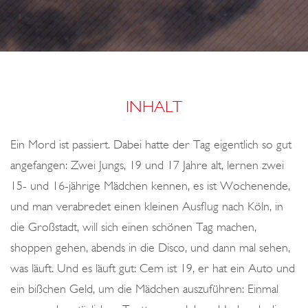
o
T
n
M
A
S
S
INHALT
U
N
Ein Mord ist passiert. Dabei hatte der Tag eigentlich so gut
G
angefangen: Zwei Jungs, 19 und 17 Jahre alt, lernen zwei
E
15- und 16-jährige Mädchen kennen, es ist Wochenende,
N
und man verabredet einen kleinen Ausflug nach Köln, in
Ü
die Großstadt, will sich einen schönen Tag machen,
B
shoppen gehen, abends in die Disco, und dann mal sehen,
E
was läuft. Und es läuft gut: Cem ist 19, er hat ein Auto und
R
ein bißchen Geld, um die Mädchen auszuführen: Einmal
D