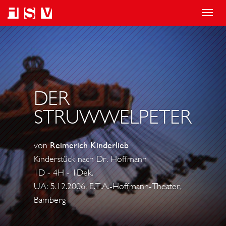
T
o
g
g
l
DER
e
n
STRUWWELPETER
a
v
von
Reimerich Kinderlieb
i
Kinderstück nach Dr. Hoffmann
g
1D - 4H - 1Dek.
a
UA: 5.12.2006, E.T.A.-Hoffmann-Theater,
t
Bamberg
i