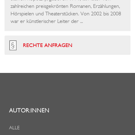
C
zahlreichen preisgekrönten Romanen, Erzählungen,
H
Hörspielen und Theaterstücken. Von 2002 bis 2008
L
war er künstlerischer Leiter der ...
A
F
RECHTE ANFRAGEN
L
O
S
I
G
K
E
AUTOR:INNEN
I
T
ALLE