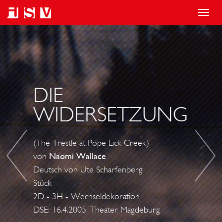
T
o
S
D
g
L
I
g
A
E
l
U
Z
DIE
e
G
U
n
H
R
WIDERSETZUNG
a
T
Ü
v
E
C
(The Trestle at Pope Lick Creek)
i
R
K
von
Naomi Wallace
g
C
W
Deutsch von Ute Scharfenberg
a
I
E
Stück
t
T
I
2D - 3H - Wechseldekoration
i
Y
DSE: 16.4.2005, Theater Magdeburg
C