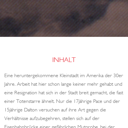
o
H
n
E
N
D
E
W
E
INHALT
L
T
Eine heruntergekommene Kleinstadt im Amerika der 30er
Jahre. Arbeit hat hier schon lange keiner mehr gehabt und
eine Resignation hat sich in der Stadt breit gemacht, die fast
einer Totenstarre ähnelt. Nur die 17jährige Pace und der
15jährige Dalton versuchen auf ihre Art gegen die
Verhältnisse aufzubegehren, stellen sich auf der
Eisenbahnbrücke einer gefährlichen Mutprobe, bei der