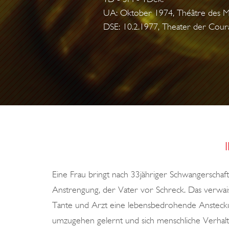
F
UA: Oktober 1974, Théâtre des Mat
DSE: 10.2.1977, Theater der Cou
N
E
R
Eine Frau bringt nach 33jähriger Schwangerschaf
Anstrengung, der Vater vor Schreck. Das verwaist
Tante und Arzt eine lebensbedrohende Anstecku
umzugehen gelernt und sich menschliche Verhal