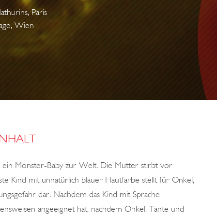
hurins, Paris
rage, Wien
INHALT
t ein Monster-Baby zur Welt. Die Mutter stirbt vor
e Kind mit unnatürlich blauer Hautfarbe stellt für Onkel,
ngsgefahr dar. Nachdem das Kind mit Sprache
tensweisen angeeignet hat, nachdem Onkel, Tante und