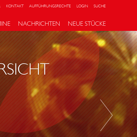
R
KONTAKT
AUFFÜHRUNGSRECHTE
LOGIN
SUCHE
MINE
NACHRICHTEN
NEUE STÜCKE
D
E
R
B
RSICHT
Ü
C
H
S
E
N
Ö
F