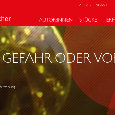
VERLAG
NEWSLETTE
AUTOR:INNEN
STÜCKE
TER
E GEFAHR ODER VO
 autobus)