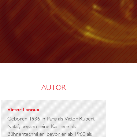
F
N
E
R
AUTOR
Victor Lanoux
Geboren 1936 in Paris als Victor Rubert
Nataf, begann seine Karriere als
Bühnentechniker, bevor er ab 1960 als