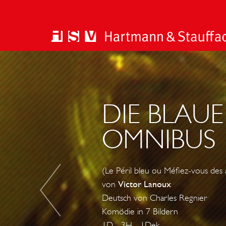
D
E
R
B
DIE BLAU
Ü
OMNIBUS
C
H
S
(Le Péril bleu ou Méfiez-vous des
E
von
Victor Lanoux
N
Deutsch von Charles Regnier
Ö
Komödie in 7 Bildern
F
1D - 3H - 1Dek.