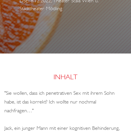
DSE: 8.12.2022, Theater Scala Wien u.
o
Stadttheater Mödling
n
INHALT
"Sie wollen, dass ich penetrativen Sex mit ihrem Sohn
habe, ist das korrekt? Ich wollte nur nochmal
nachfragen…"
Jack, ein junger Mann mit einer kognitiven Behinderung,