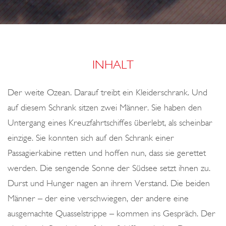
o
N
N
n
O
D
Z
I
Z
H
INHALT
R
E
Der weite Ozean. Darauf treibt ein Kleiderschrank. Und
A
auf diesem Schrank sitzen zwei Männer. Sie haben den
B
Untergang eines Kreuzfahrtschiffes überlebt, als scheinbar
E
einzige. Sie konnten sich auf den Schrank einer
N
Passagierkabine retten und hoffen nun, dass sie gerettet
T
werden. Die sengende Sonne der Südsee setzt ihnen zu.
E
Durst und Hunger nagen an ihrem Verstand. Die beiden
U
Männer – der eine verschwiegen, der andere eine
E
ausgemachte Quasselstrippe – kommen ins Gespräch. Der
R