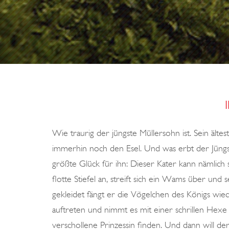
S
G
A
N
S
A
U
G
Wie traurig der jüngste Müllersohn ist. Sein ältes
U
immerhin noch den Esel. Und was erbt der Jüngste
S
größte Glück für ihn: Dieser Kater kann nämlich
T
flotte Stiefel an, streift sich ein Wams über und
E
gekleidet fängt er die Vögelchen des Königs wied
auftreten und nimmt es mit einer schrillen Hexe
verschollene Prinzessin finden. Und dann will 