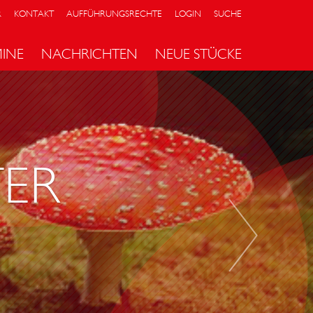
R
KONTAKT
AUFFÜHRUNGSRECHTE
LOGIN
SUCHE
MINE
NACHRICHTEN
NEUE STÜCKE
P
E
T
E
TER
R
C
H
E
N
S
M
O