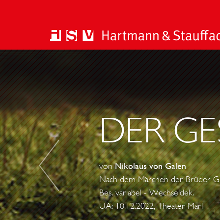
D
I
E
W
E
DER GE
I
H
N
von
Nikolaus von Galen
A
Nach dem Märchen der Brüder 
C
Bes. variabel - Wechseldek.
H
UA: 10.12.2022, Theater Marl
T