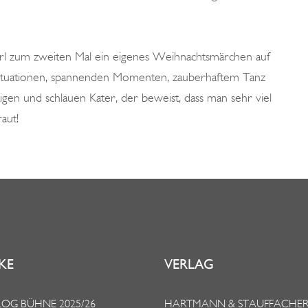
Marl zum zweiten Mal ein eigenes Weihnachtsmärchen auf
 Situationen, spannenden Momenten, zauberhaftem Tanz
gen und schlauen Kater, der beweist, dass man sehr viel
aut!
KE
VERLAG
OG BÜHNE 2025/26
HARTMANN & STAUFFACHE