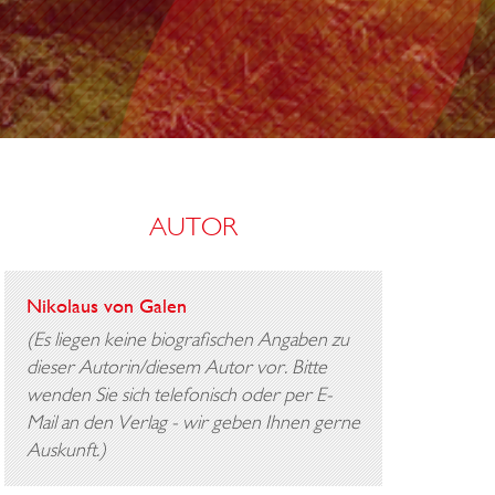
N
D
F
A
H
R
AUTOR
T
Nikolaus von Galen
(Es liegen keine biografischen Angaben zu
dieser Autorin/diesem Autor vor. Bitte
wenden Sie sich telefonisch oder per E-
Mail an den Verlag - wir geben Ihnen gerne
Auskunft.)