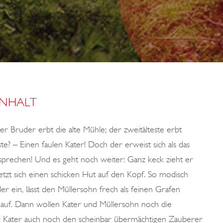
INHALT
ter Bruder erbt die alte Mühle; der zweitälteste erbt
? – Einen faulen Kater! Doch der erweist sich als das
 sprechen! Und es geht noch weiter: Ganz keck zieht er
 setzt sich einen schicken Hut auf den Kopf. So modisch
er ein, lässt den Müllersohn frech als feinen Grafen
 auf. Dann wollen Kater und Müllersohn noch die
der Kater auch noch den scheinbar übermächtigen Zauberer