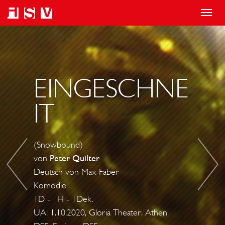
T
o
D
E
g
U
N
g
E
D
l
T
O
EINGESCHNE
e
T
F
IT
n
S
T
a
U
H
v
R
E
(Snowbound)
i
P
R
von
Peter Quilter
g
R
A
Deutsch von Max Faber
a
I
I
Komödie
t
S
N
1D - 1H - 1Dek.
i
E
UA: 1.10.2020, Gloria Theater, Athen
B