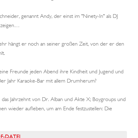
hneider, genannt Andy, der einst im "Ninety-In" als DJ
u zeigen…
sehr hängt er noch an seiner großen Zeit, von der er den
lt.
nd seine Freunde jeden Abend ihre Kindheit und Jugend und
90er Jahr Karaoke-Bar mit allem Drumherum?
 das Jahrzehnt von Dr. Alban und Akte X; Boygroups und
en wieder aufleben, um am Ende festzustellen: Die
DF-DATEI