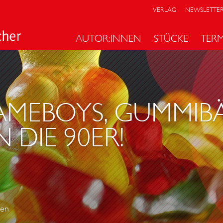
VERLAG
NEWSLETTE
AUTOR:INNEN
STÜCKE
TER
 GAMEBOYS, GUMMIB
N DIE 90ER!
men