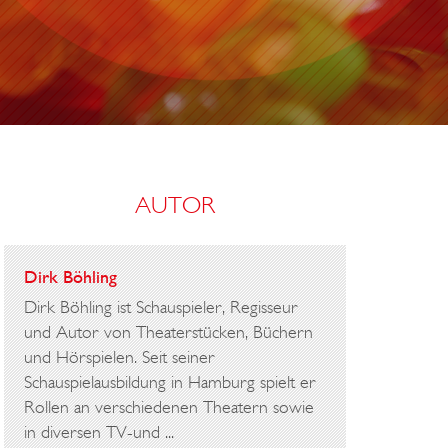
R
O
B
E
R
T
AUTOR
L
E
M
Dirk Böhling
B
Dirk Böhling ist Schauspieler, Regisseur
K
und Autor von Theaterstücken, Büchern
E
und Hörspielen. Seit seiner
Schauspielausbildung in Hamburg spielt er
N
Rollen an verschiedenen Theatern sowie
I
in diversen TV-und ...
C