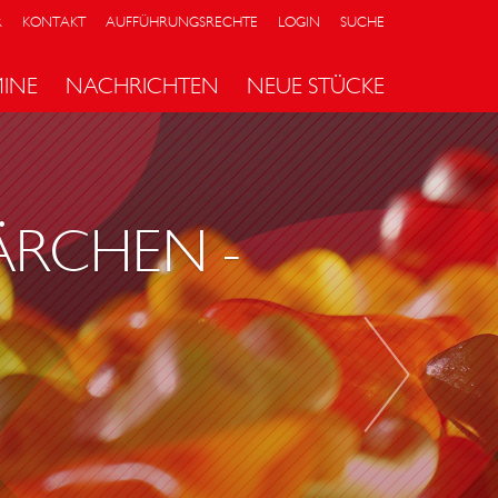
R
KONTAKT
AUFFÜHRUNGSRECHTE
LOGIN
SUCHE
MINE
NACHRICHTEN
NEUE STÜCKE
H
O
S
S
ÄRCHEN -
A
O
D
E
R
A
L
S