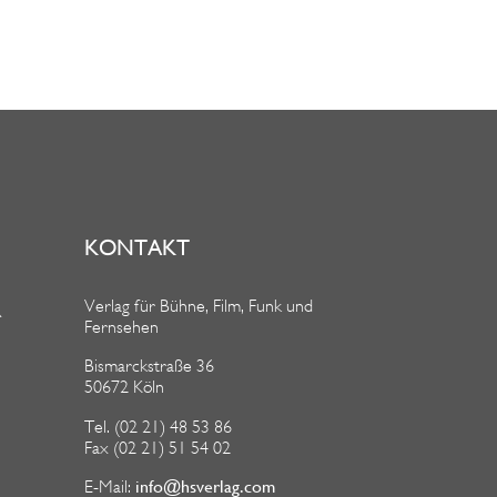
KONTAKT
Verlag für Bühne, Film, Funk und
R
Fernsehen
Bismarckstraße 36
50672 Köln
Tel. (02 21) 48 53 86
Fax (02 21) 51 54 02
info@hsverlag.com
E-Mail: