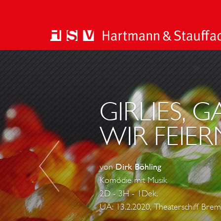
D
A
S
G
GIRLIES,
E
WIR FEIER
S
P
E
von
Dirk Böhling
N
Komödie mit Musik
S
2D - 3H - 1Dek.
T
UA: 13.2.2020, Theaterschiff Bre
V