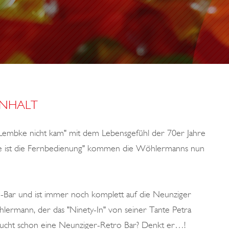
INHALT
 Lembke nicht kam" mit dem Lebensgefühl der 70er Jahre
tte ist die Fernbedienung" kommen die Wöhlermanns nun
e-Bar und ist immer noch komplett auf die Neunziger
hlermann, der das "Ninety-In" von seiner Tante Petra
braucht schon eine Neunziger-Retro Bar? Denkt er…!