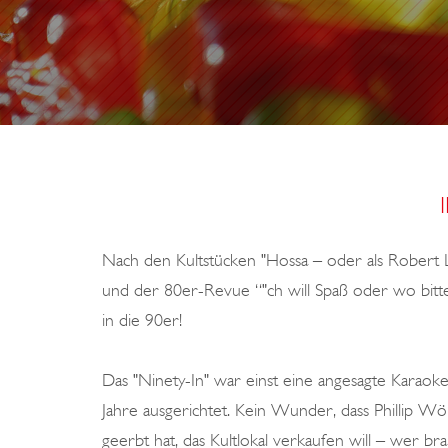
O
N
C
A
N
T
E
R
Nach den Kultstücken "Hossa – oder als Robert
V
und der 80er-Revue “"ch will Spaß oder wo bi
I
in die 90er!
L
L
Das "Ninety-In" war einst eine angesagte Karaok
E
Jahre ausgerichtet. Kein Wunder, dass Phillip Wö
geerbt hat, das Kultlokal verkaufen will – wer 