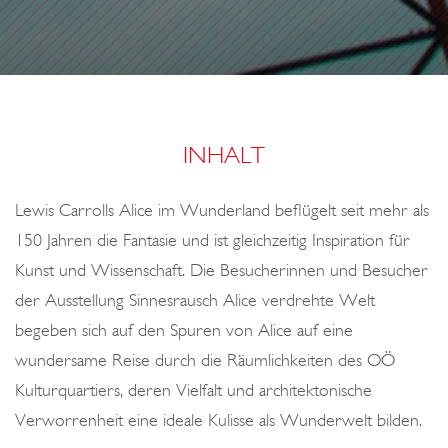
o
S
O
n
E
L
N
G
I
M
INHALT
G
L
Lewis Carrolls Alice im Wunderland beflügelt seit mehr als
A
150 Jahren die Fantasie und ist gleichzeitig Inspiration für
S
Kunst und Wissenschaft. Die Besucherinnen und Besucher
der Ausstellung Sinnesrausch Alice verdrehte Welt
begeben sich auf den Spuren von Alice auf eine
wundersame Reise durch die Räumlichkeiten des OÖ
Kulturquartiers, deren Vielfalt und architektonische
Verworrenheit eine ideale Kulisse als Wunderwelt bilden.