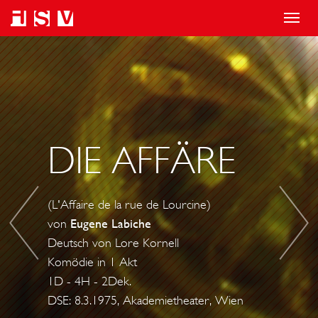
T
o
S
I
g
O
C
g
L
H
l
L
-
e
M
I
DIE AFFÄRE
n
A
C
a
N
H
v
E
-
(L'Affaire de la rue de Lourcine)
i
S
I
von
Eugene Labiche
g
S
C
Deutsch von Lore Kornell
a
A
H
Komödie in 1 Akt
t
G
1D - 4H - 2Dek.
i
E
DSE: 8.3.1975, Akademietheater, Wien