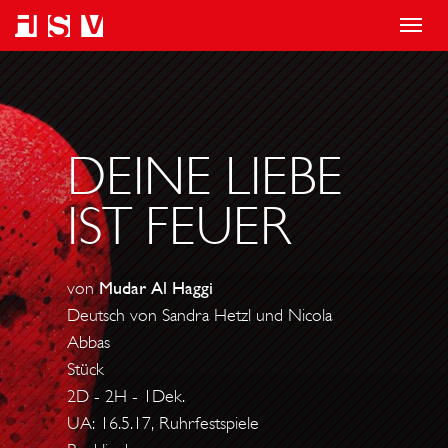
T
o
g
g
l
DEINE LIEBE
e
IST FEUER
n
a
v
von
Mudar Al Haggi
i
Deutsch von Sandra Hetzl und Nicola
g
Abbas
a
Stück
t
2D - 2H - 1Dek.
i
UA: 16.5.17, Ruhrfestspiele