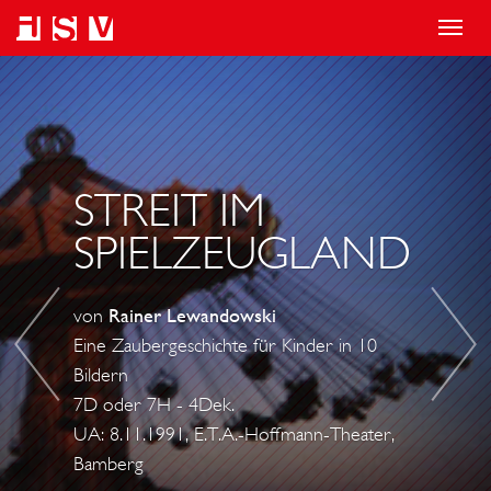
T
o
S
T
g
T
I
g
A
N
l
U
A
STREIT IM
e
F
U
n
F
N
SPIELZEUGLAND
a
E
D
v
N
F
von
Rainer Lewandowski
i
B
E
Eine Zaubergeschichte für Kinder in 10
g
E
L
Bildern
a
R
I
7D oder 7H - 4Dek.
t
G
X
UA: 8.11.1991, E.T.A.-Hoffmann-Theater,
i
Bamberg