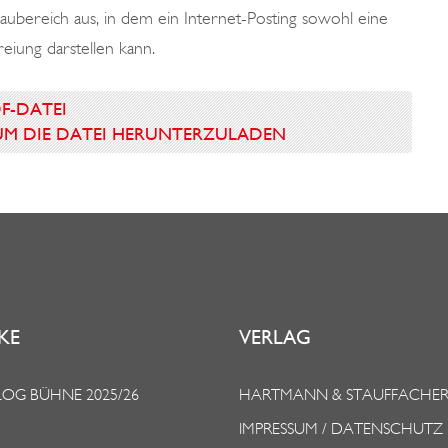
ubereich aus, in dem ein Internet-Posting sowohl eine
reiung darstellen kann.
DF-DATEI
N UM DIE DATEI HERUNTERZULADEN
KE
VERLAG
OG BÜHNE 2025/26
HARTMANN & STAUFFACHE
IMPRESSUM / DATENSCHUTZ