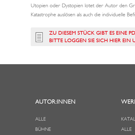
Utopien oder Dystopien lotet der Autor den Gra
Katastrophe auslösen als auch die individuelle Bef
ZU DIESEM STÜCK GIBT ES EINE P
BITTE LOGGEN SIE SICH HIER EI
AUTOR:INNEN
WER
ALLE
KATAL
BÜHNE
ALLE