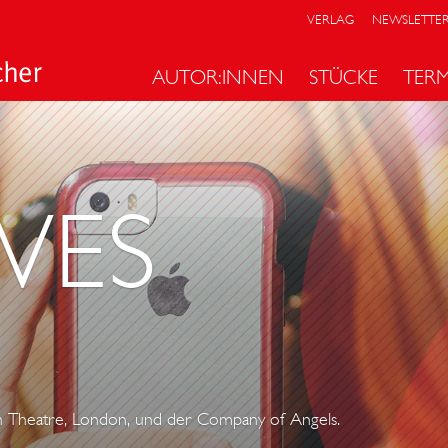
VERLAG
NEWSLETTE
AUTOR:INNEN
STÜCKE
TER
VES
ush Theatre, London, und der Company of Angels.