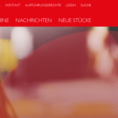
R
KONTAKT
AUFFÜHRUNGSRECHTE
LOGIN
SUCHE
MINE
NACHRICHTEN
NEUE STÜCKE