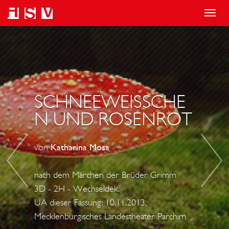
T
o
R
D
g
U
E
g
M
R
l
P
S
e
E
C
SCHNEEWEISSCHE
n
L
H
N UND ROSENROT
a
S
W
v
T
E
von
Katharina Mosa
i
I
I
g
L
N
nach dem Märchen der Brüder Grimm
a
Z
E
3D - 2H - Wechseldek.
t
C
H
UA dieser Fassung: 10.11.2013,
i
H
Mecklenburgisches Landestheater Parchim
I