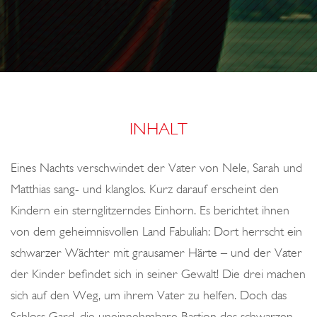
o
I
n
C
H
T
E
N
INHALT
Eines Nachts verschwindet der Vater von Nele, Sarah und
Matthias sang- und klanglos. Kurz darauf erscheint den
Kindern ein sternglitzerndes Einhorn. Es berichtet ihnen
von dem geheimnisvollen Land Fabuliah: Dort herrscht ein
schwarzer Wächter mit grausamer Härte – und der Vater
der Kinder befindet sich in seiner Gewalt! Die drei machen
sich auf den Weg, um ihrem Vater zu helfen. Doch das
Schloss Gard, die uneinnehmbare Bastion des schwarzen