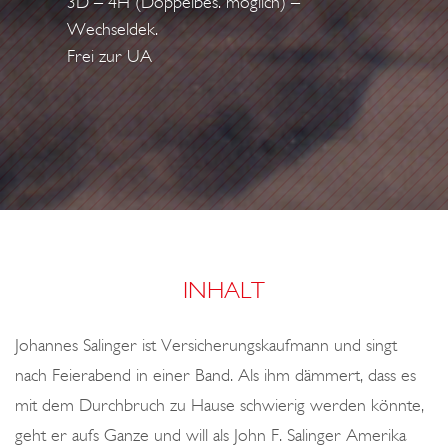
3D – 4H (Doppelbes. möglich) –
o
Wechseldek.
n
Frei zur UA
INHALT
Johannes Salinger ist Versicherungskaufmann und singt
nach Feierabend in einer Band. Als ihm dämmert, dass es
mit dem Durchbruch zu Hause schwierig werden könnte,
geht er aufs Ganze und will als John F. Salinger Amerika