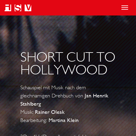
T
o
g
g
l
SHORT CUT TO
e
n
HOLLYWOOD
a
v
Schauspiel mit Musik nach dem
i
gleichnamigen Drehbuch von
Jan Henrik
g
Stahlberg
a
Musik:
Rainer Oleak
t
Bearbeitung:
Martina Klein
i