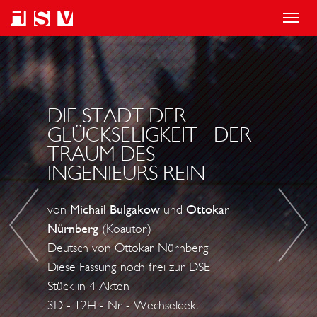
T
o
D
T
g
I
I
g
E
M
l
P
O
DIE STADT DER
e
U
F
GLÜCKSELIGKEIT - DER
TRAUM DES
n
R
E
INGENIEURS REIN
a
P
J
v
U
E
von
Michail Bulgakow
und
Ottokar
i
R
W
Nürnberg
(Koautor)
g
I
S
Deutsch von Ottokar Nürnberg
a
N
T
Diese Fassung noch frei zur DSE
t
S
R
Stück in 4 Akten
i
E
A
3D - 12H - Nr - Wechseldek.