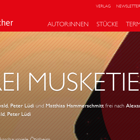
VERLAG
NEWSLETTE
AUTOR:INNEN
STÜCKE
TER
REI MUSKETI
wald
,
Peter Lüdi
und
Matthias Hammerschmitt
frei nach
Alexa
ld
,
Peter Lüdi
ksschauspiele Ötigheim