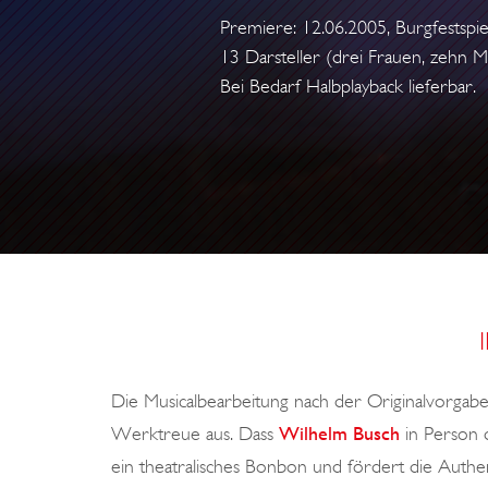
Premiere: 12.06.2005, Burgfestspie
13 Darsteller (drei Frauen, zehn M
Bei Bedarf Halbplayback lieferbar.
Die Musicalbearbeitung nach der Originalvorga
Werktreue aus. Dass
Wilhelm Busch
in Person d
ein theatralisches Bonbon und fördert die Authen