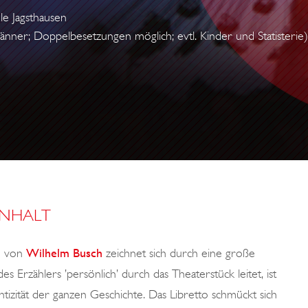
le Jagsthausen
änner; Doppelbesetzungen möglich; evtl. Kinder und Statisterie)
INHALT
be von
Wilhelm Busch
zeichnet sich durch eine große
es Erzählers ’persönlich’ durch das Theaterstück leitet, ist
tizität der ganzen Geschichte. Das Libretto schmückt sich