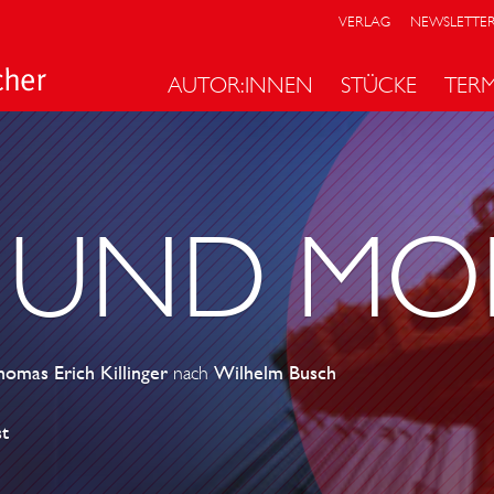
VERLAG
NEWSLETTE
AUTOR:INNEN
STÜCKE
TER
 UND MO
omas Erich Killinger
nach
Wilhelm Busch
t