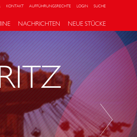
R
KONTAKT
AUFFÜHRUNGSRECHTE
LOGIN
SUCHE
MINE
NACHRICHTEN
NEUE STÜCKE
P
I
N
RITZ
O
C
C
H
I
O