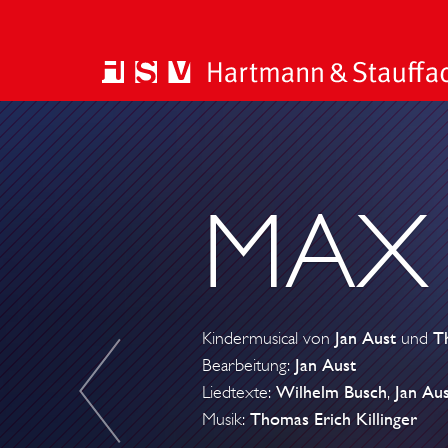
G
Ö
T
MAX
Z
I
Kindermusical von
Jan Aust
und
Th
Bearbeitung:
Jan Aust
Liedtexte:
Wilhelm Busch
,
Jan Aus
Musik:
Thomas Erich Killinger