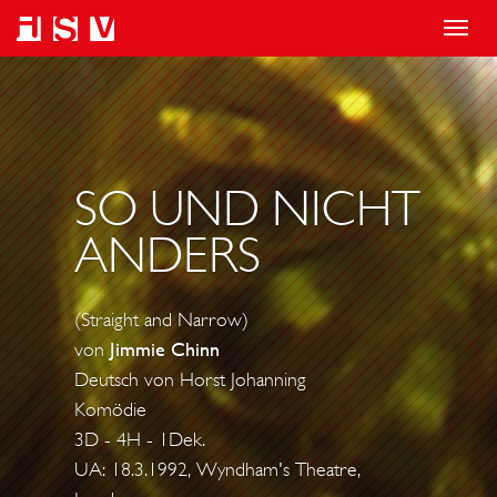
T
o
g
g
l
SO UND NICHT
e
n
ANDERS
a
v
(Straight and Narrow)
i
von
Jimmie Chinn
g
Deutsch von Horst Johanning
a
Komödie
t
3D - 4H - 1Dek.
i
UA: 18.3.1992, Wyndham's Theatre,