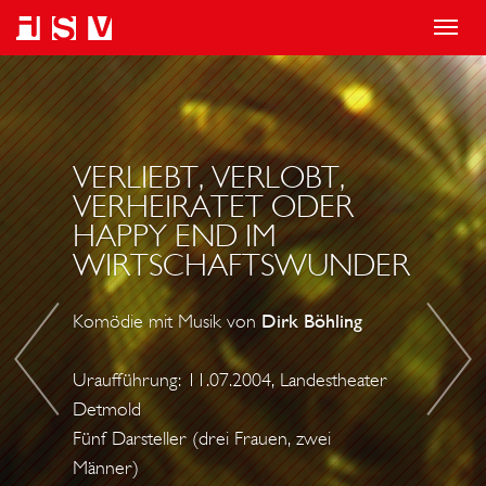
T
o
T
W
g
H
I
g
E
R
l
A
W
VERLIEBT, VERLOBT,
e
T
Ö
VERHEIRATET ODER
HAPPY END IM
n
E
H
WIRTSCHAFTSWUNDER
a
R
L
v
G
E
Komödie mit Musik von
Dirk Böhling
i
E
R
g
I
M
Uraufführung: 11.07.2004, Landestheater
a
S
A
Detmold
t
T
N
Fünf Darsteller (drei Frauen, zwei
i
E
N
Männer)