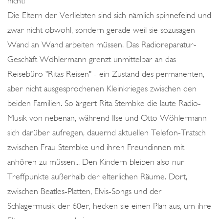
nicht!
N
Die Eltern der Verliebten sind sich nämlich spinnefeind und
7
zwar nicht obwohl, sondern gerade weil sie sozusagen
0
Wand an Wand arbeiten müssen. Das Radioreparatur-
E
Geschäft Wöhlermann grenzt unmittelbar an das
R
Reisebüro "Ritas Reisen" - ein Zustand des permanenten,
N
aber nicht ausgesprochenen Kleinkrieges zwischen den
U
beiden Familien. So ärgert Rita Stembke die laute Radio-
N
Musik von nebenan, während Ilse und Otto Wöhlermann
D
sich darüber aufregen, dauernd aktuellen Telefon-Tratsch
8
zwischen Frau Stembke und ihren Freundinnen mit
0
anhören zu müssen... Den Kindern bleiben also nur
E
Treffpunkte außerhalb der elterlichen Räume. Dort,
R
zwischen Beatles-Platten, Elvis-Songs und der
N
Schlagermusik der 60er, hecken sie einen Plan aus, um ihre