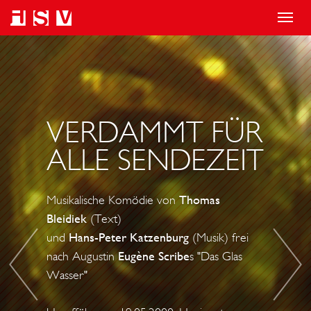
T
o
S
V
g
T
Ö
g
Ü
L
l
R
L
VERDAMMT FÜR
e
M
I
n
I
G
ALLE SENDEZEIT
a
S
D
v
C
U
Musikalische Komödie von
Thomas
i
H
R
Bleidiek
(Text)
g
E
C
und
Hans-Peter Katzenburg
(Musik) frei
a
Z
H
nach Augustin
Eugène Scribe
s "Das Glas
t
E
G
Wasser"
i
I
E