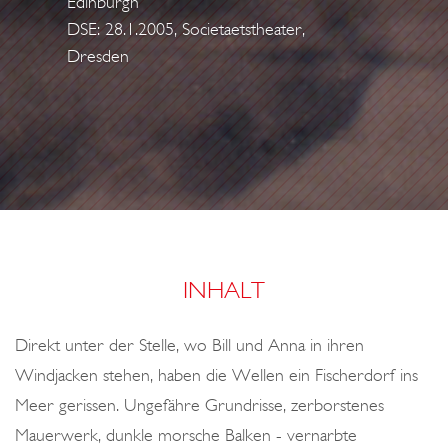
Edinburgh
o
DSE: 28.1.2005, Societaetstheater,
n
Dresden
INHALT
Direkt unter der Stelle, wo Bill und Anna in ihren
Windjacken stehen, haben die Wellen ein Fischerdorf ins
Meer gerissen. Ungefähre Grundrisse, zerborstenes
Mauerwerk, dunkle morsche Balken - vernarbte