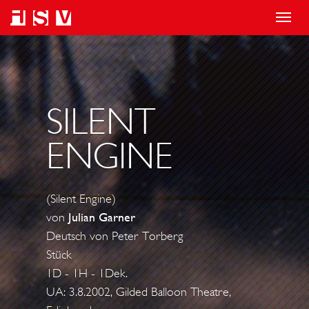
T
o
g
g
l
SILENT
e
ENGINE
n
a
v
(Silent Engine)
i
von
Julian Garner
g
Deutsch von Peter Torberg
a
Stück
t
1D - 1H - 1Dek.
i
UA: 3.8.2002, Gilded Balloon Theatre,