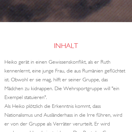
o
E
n
N
N
O
C
INHALT
H
H
Heiko gerät in einen Gewissenskonflikt, als er Ruth
E
kennenlernt, eine junge Frau, die aus Rumänien geflüchtet
L
ist. Obwohl er sie mag, hilft er seiner Gruppe, das
F
Mädchen zu kidnappen. Die Wehrsportgruppe will "ein
E
Exempel statuieren".
N
Als Heiko plötzlich die Erkenntnis kommt, dass
Nationalismus und Ausländerhass in die Irre führen, wird
er von der Gruppe als Verräter verurteilt. Er wird