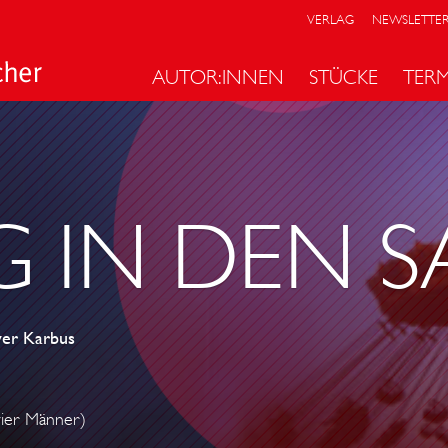
VERLAG
NEWSLETTE
AUTOR:INNEN
STÜCKE
TER
 IN DEN S
ver Karbus
vier Männer)