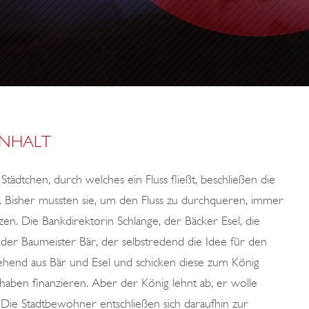
INHALT
tädtchen, durch welches ein Fluss fließt, beschließen die
. Bisher mussten sie, um den Fluss zu durchqueren, immer
en. Die Bankdirektorin Schlange, der Bäcker Esel, die
der Baumeister Bär, der selbstredend die Idee für den
hend aus Bär und Esel und schicken diese zum König
aben finanzieren. Aber der König lehnt ab, er wolle
. Die Stadtbewohner entschließen sich daraufhin zur