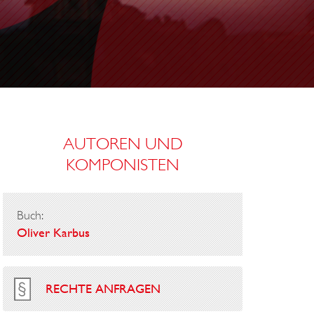
C
H
T
S
AUTOREN UND
KOMPONISTEN
Buch:
Oliver Karbus
RECHTE ANFRAGEN