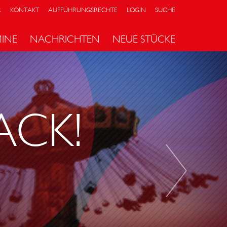
R
KONTAKT
AUFFÜHRUNGSRECHTE
LOGIN
SUCHE
MINE
NACHRICHTEN
NEUE STÜCKE
V
I
E
L
ACK!
L
Ä
R
M
U
M
N
I