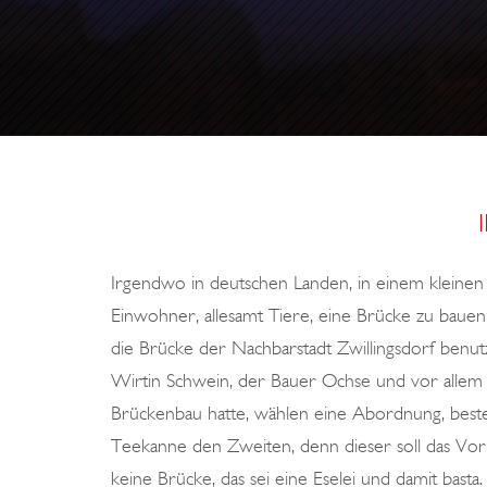
Irgendwo in deutschen Landen, in einem kleinen S
Einwohner, allesamt Tiere, eine Brücke zu bauen
die Brücke der Nachbarstadt Zwillingsdorf benutz
Wirtin Schwein, der Bauer Ochse und vor allem 
Brückenbau hatte, wählen eine Abordnung, beste
Teekanne den Zweiten, denn dieser soll das Vorh
keine Brücke, das sei eine Eselei und damit basta