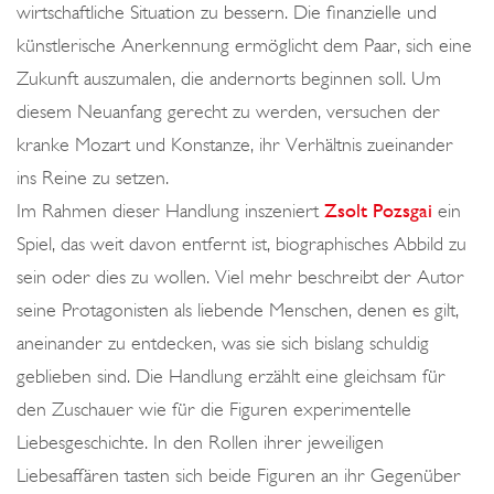
I
wirtschaftliche Situation zu bessern. Die finanzielle und
C
künstlerische Anerkennung ermöglicht dem Paar, sich eine
H
Zukunft auszumalen, die andernorts beginnen soll. Um
E
diesem Neuanfang gerecht zu werden, versuchen der
N
kranke Mozart und Konstanze, ihr Verhältnis zueinander
A
ins Reine zu setzen.
R
Im Rahmen dieser Handlung inszeniert
Zsolt Pozsgai
ein
R
Spiel, das weit davon entfernt ist, biographisches Abbild zu
E
sein oder dies zu wollen. Viel mehr beschreibt der Autor
N
seine Protagonisten als liebende Menschen, denen es gilt,
aneinander zu entdecken, was sie sich bislang schuldig
geblieben sind. Die Handlung erzählt eine gleichsam für
den Zuschauer wie für die Figuren experimentelle
Liebesgeschichte. In den Rollen ihrer jeweiligen
Liebesaffären tasten sich beide Figuren an ihr Gegenüber