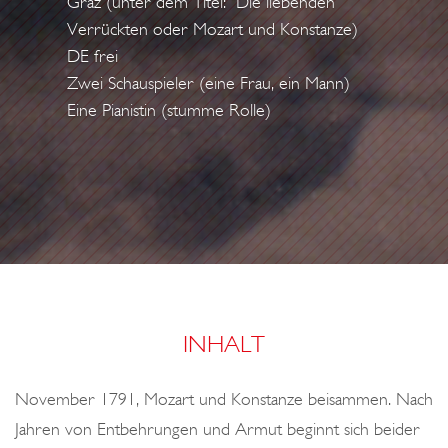
Graz (unter dem Titel: "Die liebenden
T
E
Verrückten oder Mozart und Konstanze)
A
R
DE frei
N
Zwei Schauspieler (eine Frau, ein Mann)
Z
Eine Pianistin (stumme Rolle)
E
O
D
E
R
G
L
Ü
INHALT
C
K
November 1791, Mozart und Konstanze beisammen. Nach
L
Jahren von Entbehrungen und Armut beginnt sich beider