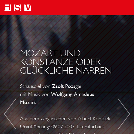
M
P
O
R
Z
O
A
P
MOZART UND
R
H
KONSTANZE ODER
T
E
GLÜCKLICHE NARREN
U
T
N
E
Schauspiel von
Zsolt Pozsgai
D
N
mit Musik von
Wolfgang Amadeus
K
W
Mozart
O
A
N
L
Aus dem Ungarischen von Albert Koncsek
S
Uraufführung: 09.07.2003, Literaturhaus
Z