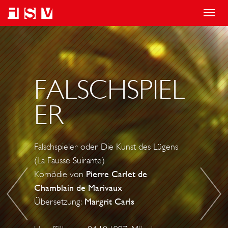
T
o
C
R
g
H
I
g
O
C
l
L
H
FALSCHSPIEL
e
S
A
ER
n
T
R
a
O
D
v
M
I
Falschspieler oder Die Kunst des Lügens
i
E
I
(La Fausse Suirante)
g
R
I
Komödie von
Pierre Carlet de
a
-
.
Chamblain de Marivaux
t
L
Übersetzung:
Margrit Carls
i
E