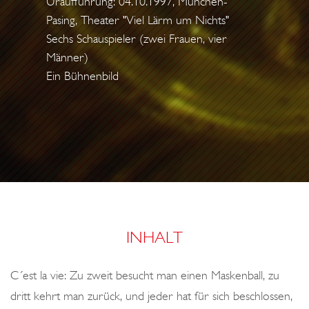
Uraufführung: 04.10.1997, München-
o
I
Pasing, Theater "Viel Lärm um Nichts"
n
N
Sechs Schauspieler (zwei Frauen, vier
W
Männer)
A
Ein Bühnenbild
N
D
M
E
S
S
E
R
INHALT
C´est la vie: Zu zweit besucht man einen Maskenball, zu
dritt kehrt man zurück, und jeder hat für sich beschlossen,