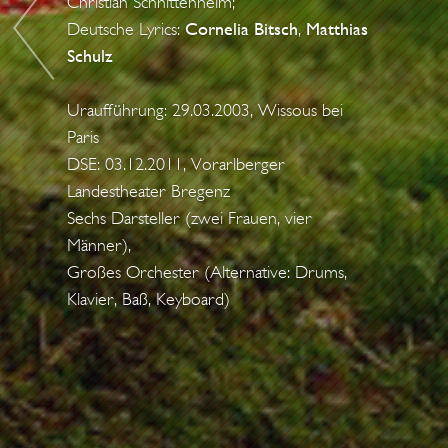
Christian Schnittenhelm;
o
D
Deutsche Lyrics:
Cornelia Bitsch
,
Matthias
n
E
Schulz
N
S
Uraufführung: 29.03.2003, Wissous bei
C
Paris
H
DSE: 03.12.2011, Vorarlberger
W
Landestheater Bregenz
E
Sechs Darsteller (zwei Frauen, vier
F
Männer),
Großes Orchester (Alternative: Drums,
E
Klavier, Baß, Keyboard)
L
H
Ö
L
Z