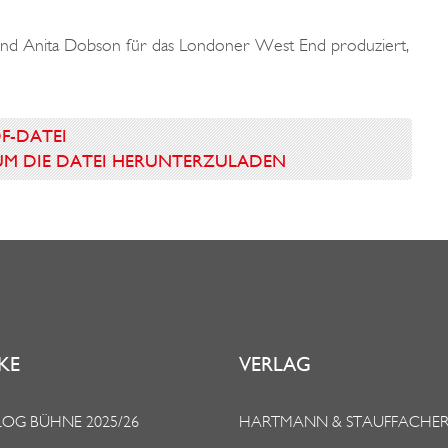
nd Anita Dobson für das Londoner West End produziert,
DF-DATEI
N UM DIE DATEI HERUNTERZULADEN
KE
VERLAG
OG BÜHNE 2025/26
HARTMANN & STAUFFACHE