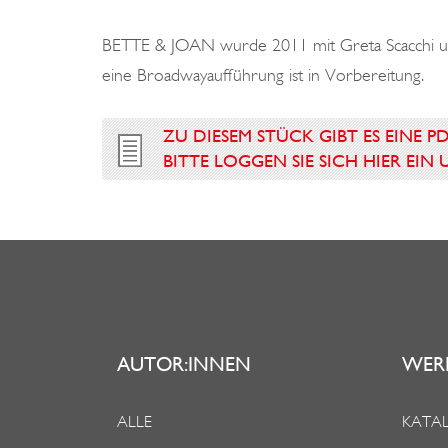
BETTE & JOAN wurde 2011 mit Greta Scacchi u
eine Broadwayaufführung ist in Vorbereitung.
ZU DIESEM STÜCK GIBT ES EINE P
BITTE LOGGEN SIE SICH HIER EI
AUTOR:INNEN
WER
ALLE
KATAL