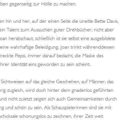
 Leben gegenseitig zur Hölle zu machen.
hin und her, auf der einen Seite die uneitle Bette Davis,
 ein Talent zum Aussuchen guter Drehbücher, nicht aber
 herabschaut, schließlich ist sie selbst eine ausgebildete
 eine wahrhaftige Beleidigung. Joan trinkt währenddessen
reckte Pepsi, immer darauf bedacht, die Maske des
ihrer Identität eins geworden zu sein scheint.
ichtweisen auf das gleiche Geschehen, auf Männer, das
aurig zugleich, wird doch hinter dem gnadenlos geführten
 und nicht zuletzt zeigen sich auch Gemeinsamkeiten durch
ng und schön zu sein. Als Schauspielerinnen sind sie mit
hicksale schonungslos zu zeichnen, ihrer Zeit weit