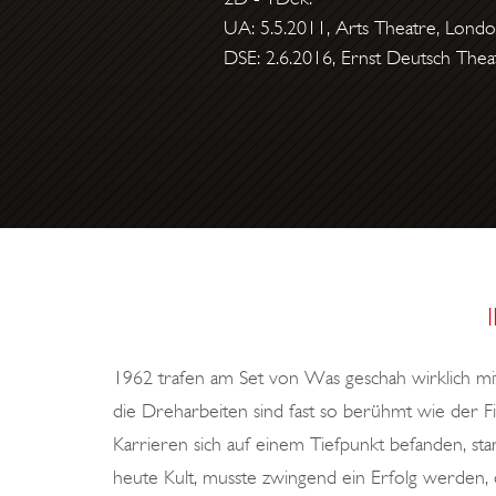
UA: 5.5.2011, Arts Theatre, Lond
DSE: 2.6.2016, Ernst Deutsch The
1962 trafen am Set von
Was geschah wirklich mi
die Dreharbeiten sind fast so berühmt wie der F
Karrieren sich auf einem Tiefpunkt befanden, 
heute Kult, musste zwingend ein Erfolg werden