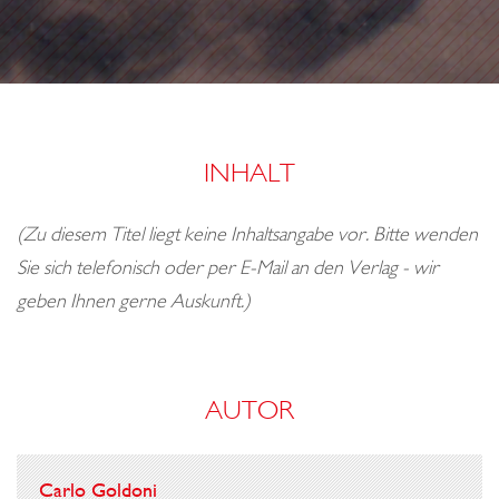
o
E
n
N
Z
E
I
INHALT
T
(Zu diesem Titel liegt keine Inhaltsangabe vor. Bitte wenden
Sie sich telefonisch oder per E-Mail an den Verlag - wir
geben Ihnen gerne Auskunft.)
AUTOR
Carlo Goldoni