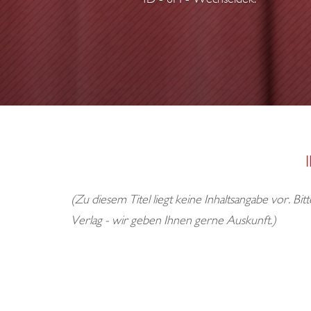
(Zu diesem Titel liegt keine Inhaltsangabe vor. Bi
Verlag - wir geben Ihnen gerne Auskunft.)