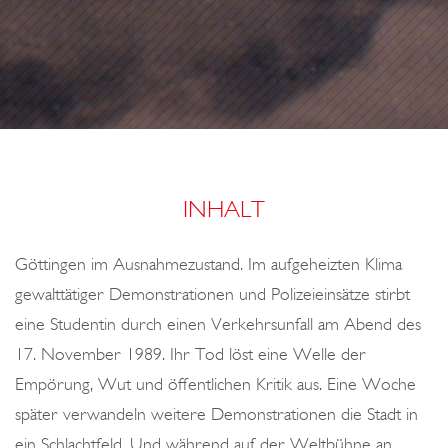
o
R
n
S
,
A
L
L
E
INHALT
S
W
Göttingen im Ausnahmezustand. Im aufgeheizten Klima
I
gewalttätiger Demonstrationen und Polizeieinsätze stirbt
R
eine Studentin durch einen Verkehrsunfall am Abend des
D
17. November 1989. Ihr Tod löst eine Welle der
G
Empörung, Wut und öffentlichen Kritik aus. Eine Woche
U
später verwandeln weitere Demonstrationen die Stadt in
T
ein Schlachtfeld. Und während auf der Weltbühne an