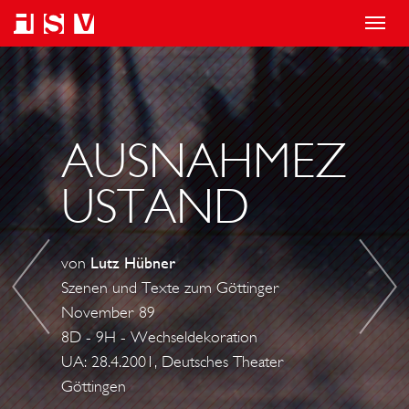
T
o
A
A
g
L
U
g
L
S
l
E
S
AUSNAHMEZ
e
S
E
USTAND
n
W
T
a
I
Z
v
R
E
von
Lutz Hübner
i
D
R
Szenen und Texte zum Göttinger
g
A
November 89
a
N
8D - 9H - Wechseldekoration
t
D
UA: 28.4.2001, Deutsches Theater
i
E
Göttingen