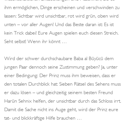
I
ihm ermöglichen, Dinge erscheinen und verschwinden zu
E
lassen: Sichtbar wird unsichtbar, rot wird grün, oben wird
G
unten – vor aller Augen! Und das Beste daran ist: Es ist
E
kein Trick dabei! Eure Augen spielen euch diesen Streich.
L
Seht selbst! Wenn ihr könnt …
G
L
Wird der schwer durchschaubare Baba al Büyücü dem
A
jungen Paar dennoch seine Zustimmung geben? Ja, unter
S
einer Bedingung: Der Prinz muss ihm beweisen, dass er
V
den totalen Durchblick hat: Sieben Rätsel des Sehens muss
O
er dazu lösen – und gleichzeitig seinem besten Freund
R
Harün Sehnix helfen, der unsichtbar durch das Schloss irrt.
Ü
Damit die Sache nicht ins Auge geht, wird der Prinz eure
B
tat- und blickkräftige Hilfe brauchen …
E