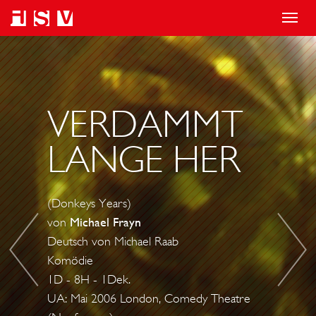
T
o
D
W
g
A
I
g
S
L
l
T
D
VERDAMMT
e
R
E
LANGE HER
n
Ö
R
a
P
H
v
F
O
(Donkeys Years)
i
C
N
von
Michael Frayn
g
H
I
Deutsch von Michael Raab
a
E
G
Komödie
t
N
1D - 8H - 1Dek.
i
UA: Mai 2006 London, Comedy Theatre