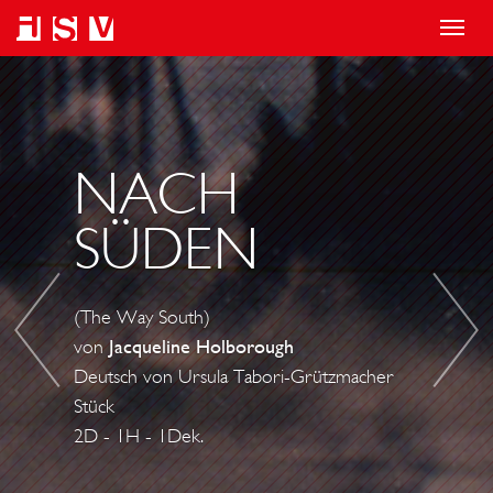
T
o
B
N
g
L
A
g
U
C
l
E
H
NACH
e
M
S
SÜDEN
n
O
Ü
a
O
D
v
N
E
(The Way South)
i
N
von
Jacqueline Holborough
g
Deutsch von Ursula Tabori-Grützmacher
a
Stück
t
2D - 1H - 1Dek.
i