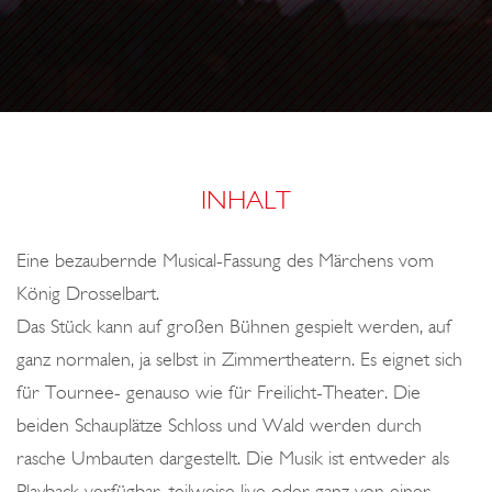
o
A
A
n
C
R
C
T
O
!
INHALT
Eine bezaubernde Musical-Fassung des Märchens vom
König Drosselbart.
Das Stück kann auf großen Bühnen gespielt werden, auf
ganz normalen, ja selbst in Zimmertheatern. Es eignet sich
für Tournee- genauso wie für Freilicht-Theater. Die
beiden Schauplätze Schloss und Wald werden durch
rasche Umbauten dargestellt. Die Musik ist entweder als
Playback verfügbar, teilweise live oder ganz von einer