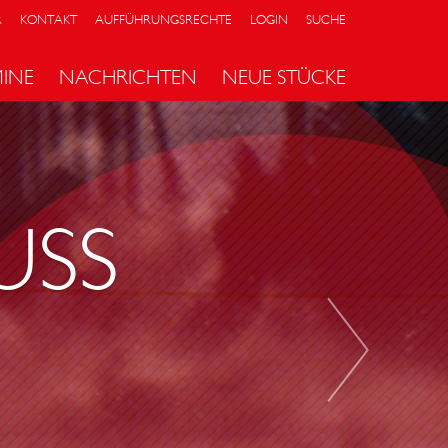
R
KONTAKT
AUFFÜHRUNGSRECHTE
LOGIN
SUCHE
MINE
NACHRICHTEN
NEUE STÜCKE
D
E
R
Z
USS
W
E
I
T
E
S
C
H