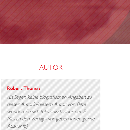
U
S
S
AUTOR
Robert Thomas
(Es liegen keine biografischen Angaben zu
dieser Autorin/diesem Autor vor. Bitte
wenden Sie sich telefonisch oder per E-
Mail an den Verlag - wir geben Ihnen gerne
Auskunft.)