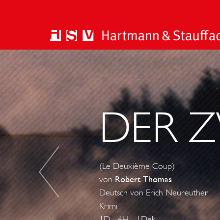
L
A
B
A
DER Z
R
A
K
A
(Le Deuxième Coup)
von
Robert Thomas
Deutsch von Erich Neureuther
Krimi
1D - 4H - 1Dek.