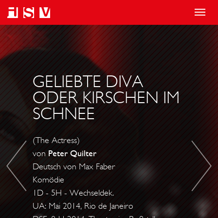
T
o
F
G
g
I
E
g
S
S
l
C
T
GELIEBTE DIVA
e
H
R
ODER KIRSCHEN IM
n
S
I
SCHNEE
a
U
C
v
C
H
(The Actress)
i
H
E
von
Peter Quilter
g
T
N
Deutsch von Max Faber
a
F
V
Komödie
t
A
O
1D - 5H - Wechseldek.
i
H
UA: Mai 2014, Rio de Janeiro
L