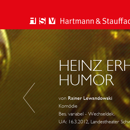
D
E
R
G
HEINZ ERH
E
HUMOR
S
T
I
von
Rainer Lewandowski
E
Komödie
F
Bes. variabel - Wechseldek.
E
UA: 16.3.2012, Landestheater Sc
L