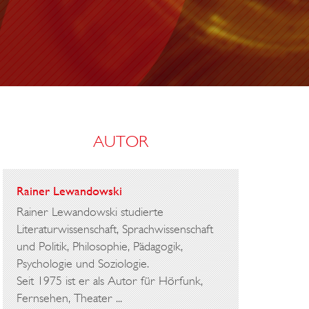
AUTOR
Rainer Lewandowski
Rainer Lewandowski studierte
Literaturwissenschaft, Sprachwissenschaft
und Politik, Philosophie, Pädagogik,
Psychologie und Soziologie.
Seit 1975 ist er als Autor für Hörfunk,
Fernsehen, Theater ...