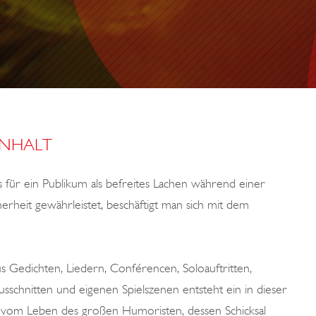
INHALT
 für ein Publikum als befreites Lachen während einer
erheit gewährleistet, beschäftigt man sich mit dem
us Gedichten, Liedern, Conférencen, Soloauftritten,
sschnitten und eigenen Spielszenen entsteht ein in dieser
vom Leben des großen Humoristen, dessen Schicksal