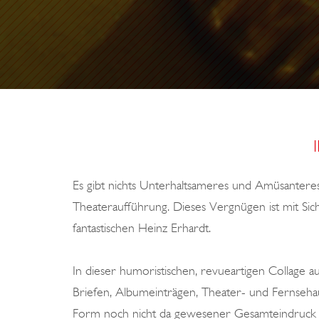
T
E
K
A
T
E
R
Es gibt nichts Unterhaltsameres und Amüsanteres
Theateraufführung. Dieses Vergnügen ist mit Sich
fantastischen Heinz Erhardt.
In dieser humoristischen, revueartigen Collage a
Briefen, Albumeinträgen, Theater- und Fernsehau
Form noch nicht da gewesener Gesamteindruck 