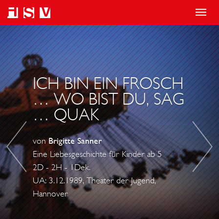
T
o
D
I
g
O
L
g
W
B
l
N
A
ICH BIN EIN FROSCH
e
-
C
… WO BIST DU, SAG
n
T
I
… QUAK
a
O
O
v
W
D
von
Brigitte Sanner
i
N
E
Eine Liebesgeschichte für Kinder ab 5
g
L
2D - 2H - 1Dek.
a
P
UA: 3.12.1989, Theater der Jugend,
t
R
Hannover
i
I