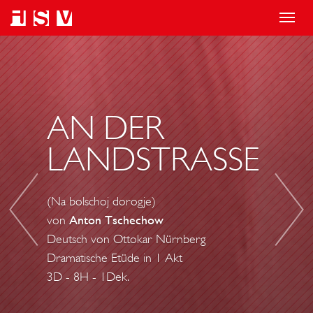
T
o
A
D
g
N
E
g
D
R
l
E
B
AN DER
e
R
Ä
LANDSTRASSE
n
L
R
a
A
v
N
(Na bolschoj dorogje)
i
D
von
Anton Tschechow
g
S
Deutsch von Ottokar Nürnberg
a
T
Dramatische Etüde in 1 Akt
t
R
3D - 8H - 1Dek.
i
A