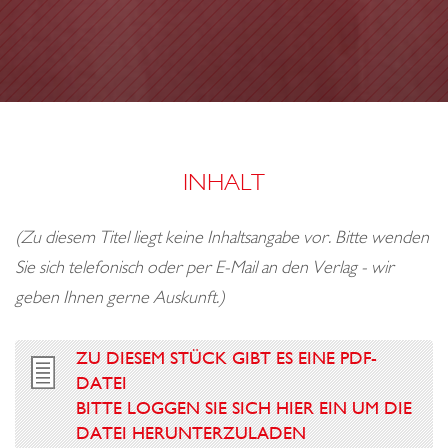
o
S
n
S
E
INHALT
(Zu diesem Titel liegt keine Inhaltsangabe vor. Bitte wenden
Sie sich telefonisch oder per E-Mail an den Verlag - wir
geben Ihnen gerne Auskunft.)
ZU DIESEM STÜCK GIBT ES EINE PDF-
DATEI
BITTE LOGGEN SIE SICH HIER EIN UM DIE
DATEI HERUNTERZULADEN