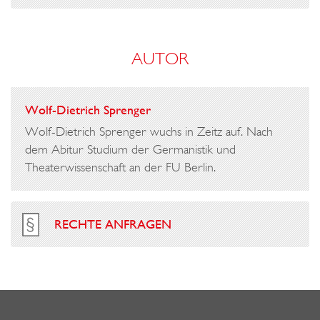
T
A
,
U
O
S
AUTOR
D
E
Wolf-Dietrich Sprenger
R
Wolf-Dietrich Sprenger wuchs in Zeitz auf. Nach
?
dem Abitur Studium der Germanistik und
Theaterwissenschaft an der FU Berlin.
RECHTE ANFRAGEN