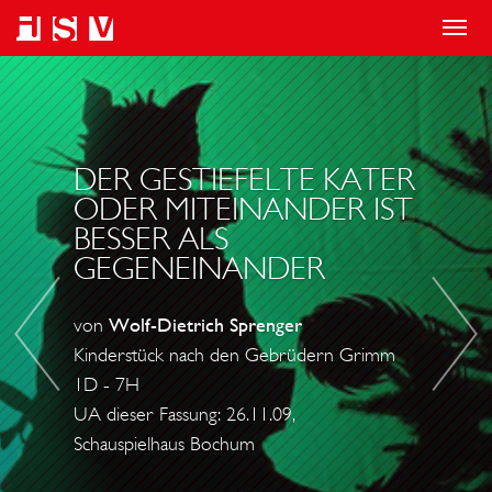
T
o
S
D
g
E
E
g
C
R
l
H
K
DER GESTIEFELTE KATER
e
S
L
ODER MITEINANDER IST
BESSER ALS
n
E
E
GEGENEINANDER
a
K
I
v
O
N
von
Wolf-Dietrich Sprenger
i
M
E
Kinderstück nach den Gebrüdern Grimm
g
M
K
1D - 7H
a
E
L
UA dieser Fassung: 26.11.09,
t
N
A
Schauspielhaus Bochum
i
D
U