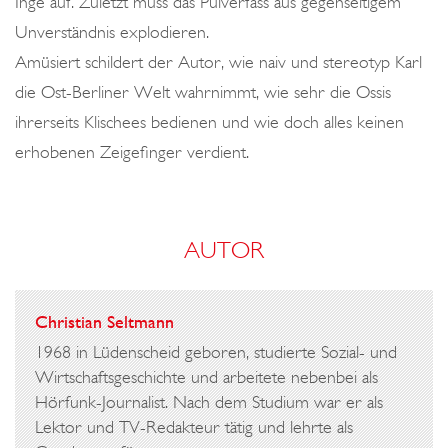
Inge auf. Zuletzt muss das Pulverfass aus gegenseitigem
A
Unverständnis explodieren.
H
Amüsiert schildert der Autor, wie naiv und stereotyp Karl
L
die Ost-Berliner Welt wahrnimmt, wie sehr die Ossis
O
ihrerseits Klischees bedienen und wie doch alles keinen
erhobenen Zeigefinger verdient.
AUTOR
Christian Seltmann
1968 in Lüdenscheid geboren, studierte Sozial- und
Wirtschaftsgeschichte und arbeitete nebenbei als
Hörfunk-Journalist. Nach dem Studium war er als
Lektor und TV-Redakteur tätig und lehrte als