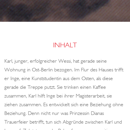
o
L
n
E
B
E
N
INHALT
D
E
Karl, junger, erfolgreicher Wessi, hat gerade seine
R
Wohnung in Ost-Berlin bezogen. Im Flur des Hauses trifft
F
er Inge, eine Kunststudentin aus dem Osten, als diese
R
gerade die Treppe putzt. Sie trinken einen Kaffee
I
zusammen, Karl hilft Inge bei ihrer Magisterarbeit, sie
E
ziehen zusammen. Es entwickelt sich eine Beziehung ohne
D
Beziehung. Denn nicht nur was Prinzessin Dianas
A
Trauerfeier betrifft, tun sich Abgründe zwischen Karl und
K