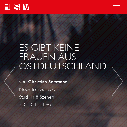
T
o
A
D
g
U
A
g
F
S
l
S
G
ES GIBT KEINE
e
T
L
FRAUEN AUS
n
A
Ü
OSTDEUTSCHLAND
a
N
C
v
D
K
von
Christian Seltmann
i
!
L
Noch frei zur UA
g
I
Stück in 8 Szenen
a
C
2D - 3H - 1Dek.
t
H
i
E