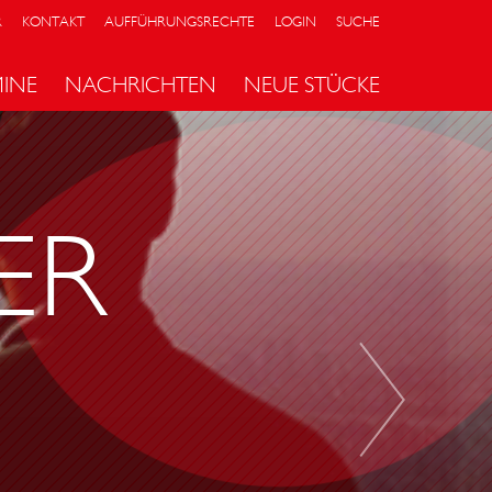
R
KONTAKT
AUFFÜHRUNGSRECHTE
LOGIN
SUCHE
MINE
NACHRICHTEN
NEUE STÜCKE
D
E
R
ER
E
R
F
O
L
G
R
E
I