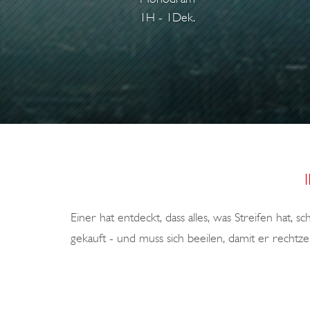
B
1H - 1Dek.
E
A
U
B
O
U
R
G
Einer hat entdeckt, dass alles, was Streifen hat, sc
gekauft - und muss sich beeilen, damit er recht