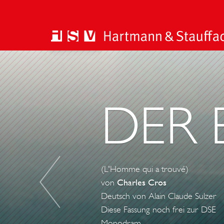
D
I
E
DER 
A
F
F
Ä
R
(L'Homme qui a trouvé)
E
von
Charles Cros
R
Deutsch von Alain Claude Sulzer
U
Diese Fassung noch frei zur DSE
E
Monodram