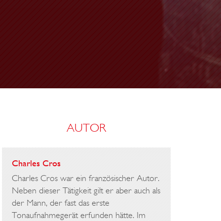
C
H
E
AUTOR
Charles Cros
Charles Cros war ein französischer Autor.
Neben dieser Tätigkeit gilt er aber auch als
der Mann, der fast das erste
Tonaufnahmegerät erfunden hätte. Im